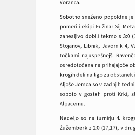
Voranca.
Sobotno sneženo popoldne je b
pomerili ekipi Fužinar Sij Meta
zanesljivo dobili tekmo s 3:0 (
Stojanov, Libnik, Javornik 4, V
točkami najuspešnejši Ravenča
osredotočena na prihajajoče obr
krogih deli na ligo za obstanek 
Aljoše Jemca so v zadnjih tedni
soboto v gosteh proti Krki, s
Alpacemu.
Nedeljo so na turnirju 4. krog
Žužemberk z 2:0 (17,17), v dru