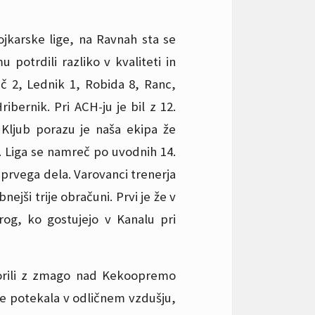
jkarske lige, na Ravnah sta se
 potrdili razliko v kvaliteti in
nič 2, Lednik 1, Robida 8, Ranc,
ibernik. Pri ACH-ju je bil z 12.
 Kljub porazu je naša ekipa že
i. Liga se namreč po uvodnih 14.
p prvega dela. Varovanci trenerja
jši trije obračuni. Prvi je že v
rog, ko gostujejo v Kanalu pri
otvorili z zmago nad Kekoopremo
je potekala v odličnem vzdušju,