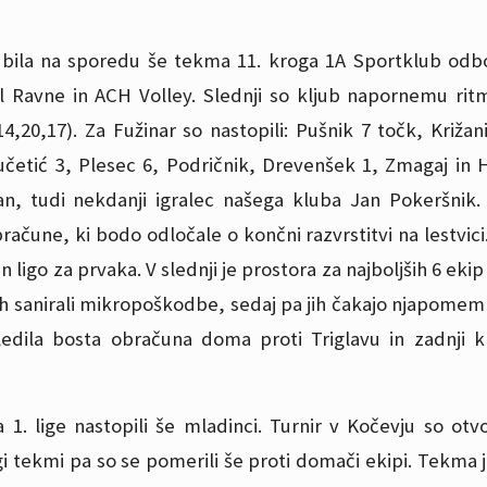
ila na sporedu še tekma 11. kroga 1A Sportklub odbo
l Ravne in ACH Volley. Slednji so kljub napornemu ritmu
14,20,17). Za Fužinar so nastopili: Pušnik 7 točk, Križa
učetić 3, Plesec 6, Podričnik, Drevenšek 1, Zmagaj in Hr
n, tudi nekdanji igralec našega kluba Jan Pokeršnik.
ačune, ki bodo odločale o končni razvrstitvi na lestvic
in ligo za prvaka. V slednji je prostora za najboljših 6 eki
h sanirali mikropoškodbe, sedaj pa jih čakajo njapomembne
ledila bosta obračuna doma proti Triglavu in zadnji k
a 1. lige nastopili še mladinci. Turnir v Kočevju so 
gi tekmi pa so se pomerili še proti domači ekipi. Tekma 