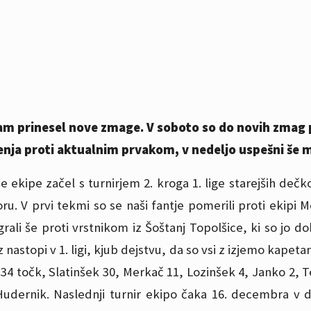
am prinesel nove zmage. V soboto so do novih zmag pr
enja proti aktualnim prvakom, v nedeljo uspešni še m
 ekipe začel s turnirjem 2. kroga 1. lige starejših dečko
ru. V prvi tekmi so se naši fantje pomerili proti ekipi M
rali še proti vrstnikom iz Šoštanj Topolšice, ki so jo dob
z nastopi v 1. ligi, kjub dejstvu, da so vsi z izjemo kapet
 34 točk, Slatinšek 30, Merkač 11, Lozinšek 4, Janko 2, T
Hudernik. Naslednji turnir ekipo čaka 16. decembra v