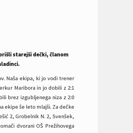
išli starejši dečki, članom
ladinci.
v. Naša ekipa, ki jo vodi trener
erkur Maribora in jo dobili z 2:1
ili brez izgubljenega niza z 2:0
ana ekipe še leto mlajši. Za dečke
ešić 2, Grobelnik N. 2, Svenšek,
 domači dvorani OŠ Prežihovega