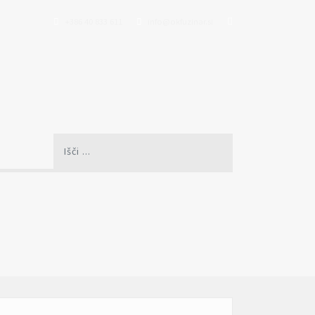
+386 40 833 611
info@okfuzinar.si
Išči
...