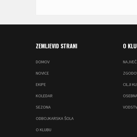
ZEMLJEVID STRANI
O KL
DOMOV
NAJVEČ
NOVICE
ZGODOV
EKIPE
CILJI K
KOLEDAR
OSEBNA
SEZONA
VODSTV
ODBOJKARSKA ŠOLA
O KLUBU