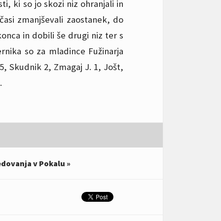
, ki so jo skozi niz ohranjali in
počasi zmanjševali zaostanek, do
onca in dobili še drugi niz ter s
rnika so za mladince Fužinarja
5, Skudnik 2, Zmagaj J. 1, Jošt,
.
edovanja v Pokalu »