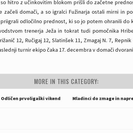
ki so hitro z učinkovitim blokom prišli do začetne prednosti
je začeli domači, a so igralci Fužinarja ostali mirni in 
priigrali odločilno prednost, ki so jo potem ohranili do k
vodstvom trenerja Ježa in tokrat tudi pomočnika Hribe
rižanič 12, Ručigaj 12, Slatinšek 11, Zmagaj N. 7, Repnik 
aslednji turnir ekipo čaka 17. decembra v domači dvorani
MORE IN THIS CATEGORY:
 Odličen prvoligaški vikend
Mladinci do zmage in napr