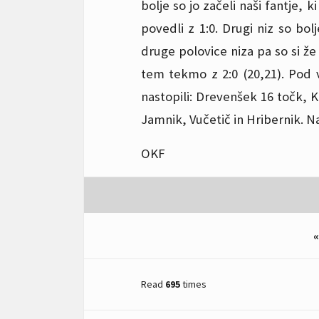
bolje so jo začeli naši fantje, 
povedli z 1:0. Drugi niz so bol
druge polovice niza pa so si že 
tem tekmo z 2:0 (20,21). Pod 
nastopili: Drevenšek 16 točk, K
Jamnik, Vučetič in Hribernik. N
OKF
«
Read
695
times