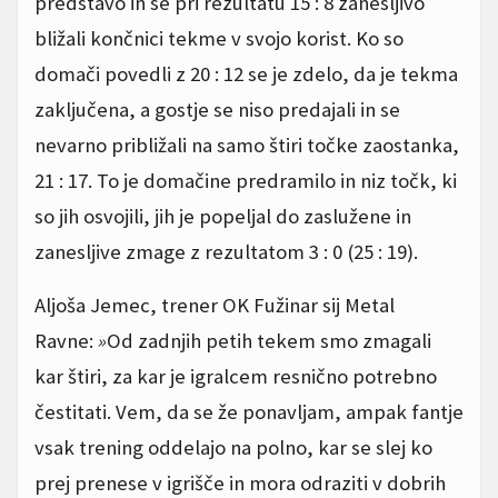
predstavo in se pri rezultatu 15 : 8 zanesljivo
bližali končnici tekme v svojo korist. Ko so
domači povedli z 20 : 12 se je zdelo, da je tekma
zaključena, a gostje se niso predajali in se
nevarno približali na samo štiri točke zaostanka,
21 : 17. To je domačine predramilo in niz točk, ki
so jih osvojili, jih je popeljal do zaslužene in
zanesljive zmage z rezultatom 3 : 0 (25 : 19).
Aljoša Jemec, trener OK Fužinar sij Metal
Ravne:
»
Od zadnjih petih tekem smo zmagali
kar štiri, za kar je igralcem resnično potrebno
čestitati. Vem, da se že ponavljam, ampak fantje
vsak trening oddelajo na polno, kar se slej ko
prej prenese v igrišče in mora odraziti v dobrih