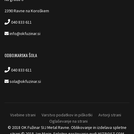
2390 Ravne na Koroškem
040 833 611
info@okfuzinar.si
ODBOJKARSKA ŠOLA
040 833 611
sola@okfuzinar.si
Vsebine strani
Varstvo podatkov in piškotki
Avtorji strani
Oglaševanje na strani
© 2018 OK Fužinar SIJ Metal Ravne. Oblikovanje in izdelava spletne
strani © 2018 Jan Marin. Spletno gostovanje nudi
HITROST.COM