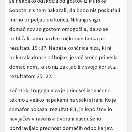
še nekoliko odskočili od gostov iz Murske
Sobote in s tem nakazali, da bodo niz poskušali
mirno pripeljati do konca. Nihanja v igri
domačinov so gostom omogočila, da so se
približali samo na dve točki zaostanka pri
rezultatu 19 : 17. Napeta končnica niza, ki ni
prikazala dobre odbojke, je več sreče prinesla
domačinom, ki so niz zaključili v svojo korist z
rezultatom 25 : 22.
Začetek drugega niza je prinesel izenačeno
tekmo z veliko napakami na vsaki strani. Ko je
semafor pokazal rezultat 8:3, je lepo število
navijačev v ravenski dvorani navdušeno
pozdravljalo prednost domačih odbojkarjev.