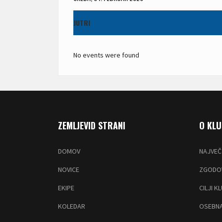
JUTRI
No events were found
ZEMLJEVID STRANI
O KL
DOMOV
NAJVEČ
NOVICE
ZGODOV
EKIPE
CILJI K
KOLEDAR
OSEBNA