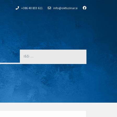
+386 40 833 611
info@okfuzinar.si
Išči
...