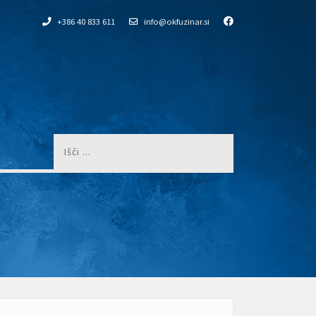
+386 40 833 611
info@okfuzinar.si
Išči
...