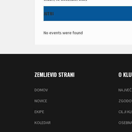
JUTRI
No events were found
ZEMLJEVID STRANI
O KL
DOMOV
NAJVEČ
NOVICE
ZGODOV
EKIPE
CILJI K
KOLEDAR
OSEBNA