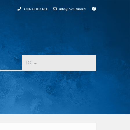
+386 40 833 611
info@okfuzinar.si
Išči
...