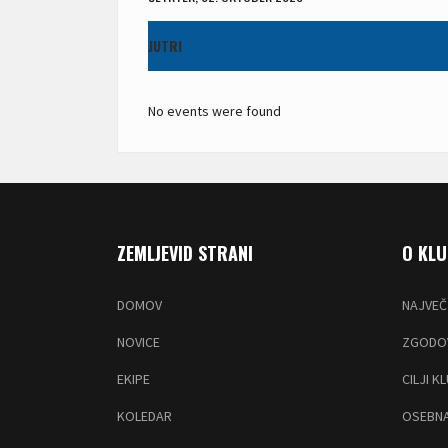
JUTRI
No events were found
ZEMLJEVID STRANI
O KL
DOMOV
NAJVEČ
NOVICE
ZGODOV
EKIPE
CILJI K
KOLEDAR
OSEBNA